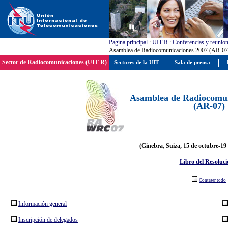
Pagína principal
:
UIT-R
:
Conferencias y reunio
Asamblea de Radiocomunicaciones 2007 (AR-07
Sector de Radiocomunicaciones (UIT-R)
Sectores de la UIT
Sala de prensa
Asamblea de Radiocomun
(AR-07)
(Ginebra, Suiza, 15 de octubre-19
Libro del Resoluci
Contraer todo
Información general
Inscripción de delegados