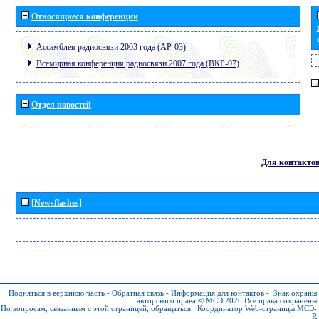
Относящиеся конференции
Ассамблея радиосвязи 2003 года (АР-03)
Всемирная конференция радиосвязи 2007 года (ВКР-07)
Отдел новостей
Для контакто
[Newsflashes]
Подняться в верхнюю часть
-
Обратная связь
-
Информация для контактов
-
Знак охраны
авторского права © МСЭ 2026
Все права сохранены
По вопросам, связанным с этой страницей, обращаться :
Координатор Web-страницы МСЭ-
R