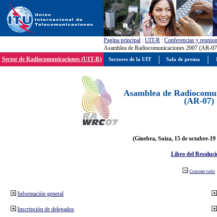
Pagína principal
:
UIT-R
:
Conferencias y reunio
Asamblea de Radiocomunicaciones 2007 (AR-07
Sector de Radiocomunicaciones (UIT-R)
Sectores de la UIT
Sala de prensa
Asamblea de Radiocomun
(AR-07)
(Ginebra, Suiza, 15 de octubre-19
Libro del Resoluci
Contraer todo
Información general
Inscripción de delegados