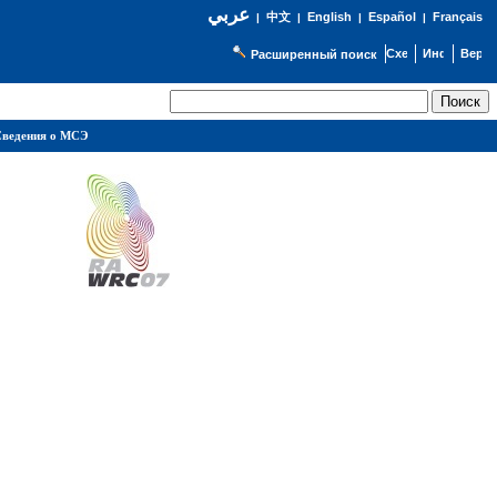
عربي
English
Español
Français
|
中文
|
|
|
Расширенный поиск
ведения о МСЭ