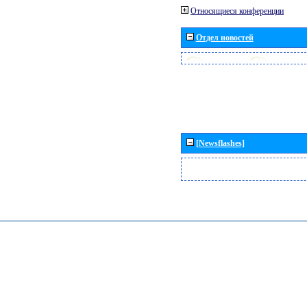
Относящиеся конференции
Отдел новостей
[Newsflashes]