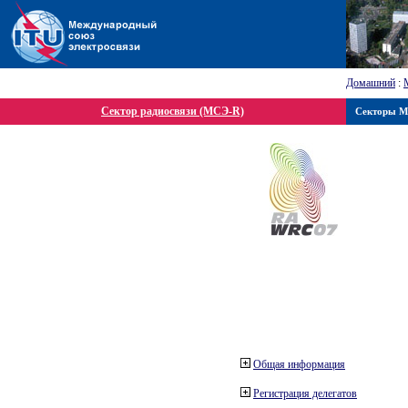
Домашний
:
Сектор радиосвязи (МСЭ-R)
Секторы 
Общая информация
Регистрация делегатов