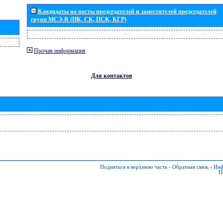
Кандидаты на посты председателей и заместителей председателей
групп МСЭ-R (ИК, СК, ПСК, КГР)
Прочая информация
Для контактов
Подняться в верхнюю часть
-
Обратная связь
-
Инф
П