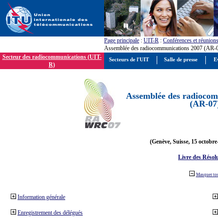
Page principale
:
UIT-R
:
Conférences et réunion
Assemblée des radiocommunications 2007 (AR-
Secteur des radiocommunications (UIT-
Secteurs de l'UIT
Salle de presse
E
R)
Assemblée des radiocom
(AR-07
(Genève, Suisse, 15 octobre
Livre des Résol
Masquer to
Information générale
Enregistrement des délégués