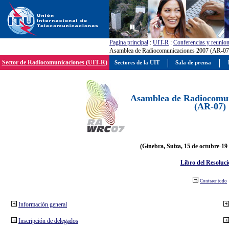
Pagína principal
:
UIT-R
:
Conferencias y reunio
Asamblea de Radiocomunicaciones 2007 (AR-07
Sector de Radiocomunicaciones (UIT-R)
Sectores de la UIT
Sala de prensa
Asamblea de Radiocomun
(AR-07)
(Ginebra, Suiza, 15 de octubre-19
Libro del Resoluci
Contraer todo
Información general
Inscripción de delegados