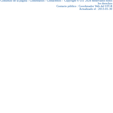
Comienzo de la página
-
Comentarios
-
Contáctenos
-
Copyright © UIT 2026
Reservados todos
los derechos
Contacto público :
Coordenador Web del UIT-R
Actualizado el : 2013-01-30