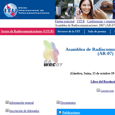
Pagína principal
:
UIT-R
:
Conferencias y reunio
Asamblea de Radiocomunicaciones 2007 (AR-07
Sector de Radiocomunicaciones (UIT-R)
Sectores de la UIT
Sala de prensa
Asamblea de Radiocomun
(AR-07)
(Ginebra, Suiza, 15 de octubre-19
Libro del Resoluci
Contraer todo
Información general
Documentos
Inscripción de delegados
Publicaciones