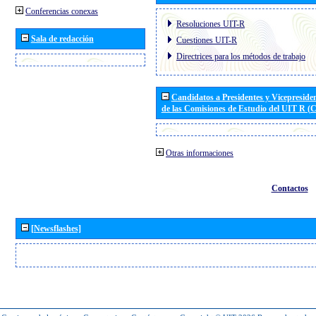
Conferencias conexas
Resoluciones UIT-R
Sala de redacción
Cuestiones UIT-R
Directrices para los métodos de trabajo
Candidatos a Presidentes y Vicepreside
de las Comisiones de Estudio del UIT R 
Otras informaciones
Contactos
[Newsflashes]