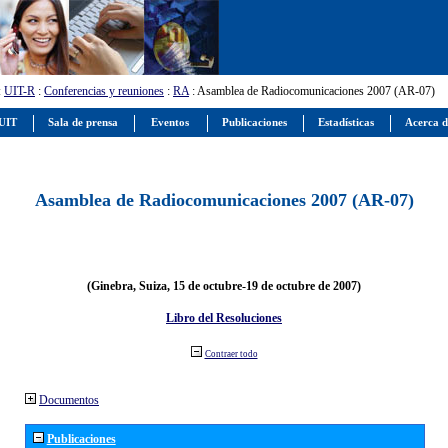
:
UIT-R
:
Conferencias y reuniones
:
RA
: Asamblea de Radiocomunicaciones 2007 (AR-07)
 UIT
Sala de prensa
Eventos
Publicaciones
Estadísticas
Acerca d
Asamblea de Radiocomunicaciones 2007 (AR-07)
(Ginebra, Suiza, 15 de octubre-19 de octubre de 2007)
Libro del Resoluciones
Contraer todo
Documentos
Publicaciones