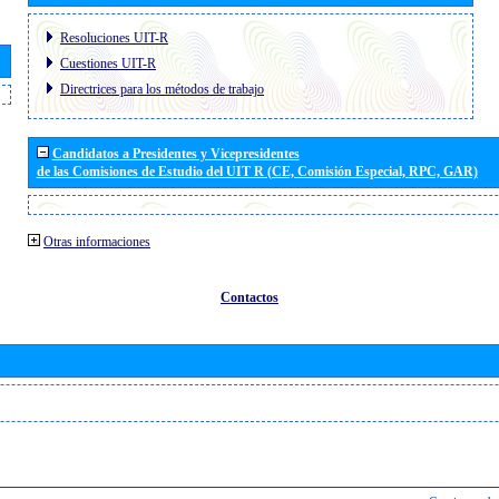
Resoluciones UIT-R
Cuestiones UIT-R
Directrices para los métodos de trabajo
Candidatos a Presidentes y Vicepresidentes
de las Comisiones de Estudio del UIT R (CE, Comisión Especial, RPC, GAR)
Otras informaciones
Contactos