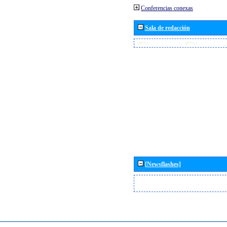
Conferencias conexas
Sala de redacción
[Newsflashes]