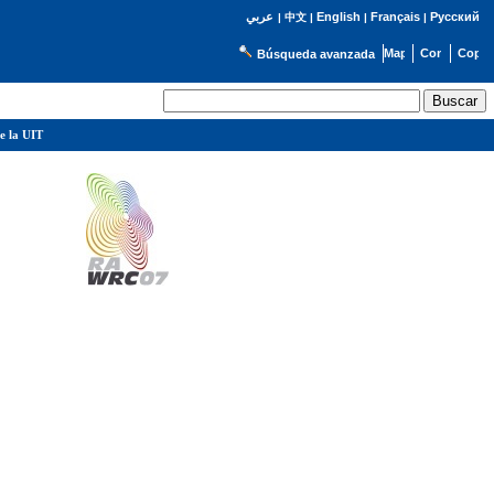
English
Français
Русский
عربي
|
中文
|
|
|
Búsqueda avanzada
e la UIT