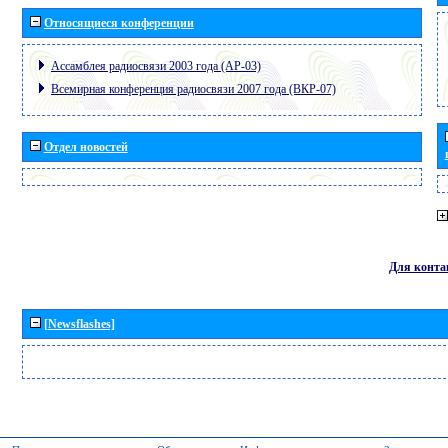
Относящиеся конференции
Ассамблея радиосвязи 2003 года (АР-03)
Всемирная конференция радиосвязи 2007 года (ВКР-07)
Отдел новостей
Для конта
[Newsflashes]