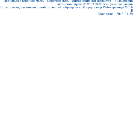
Подняться в верхнюю часть
-
Обратная связь
-
Информация для контактов
-
Знак охраны
авторского права © МСЭ 2026
Все права сохранены
По вопросам, связанным с этой страницей, обращаться :
Координатор Web-страницы МСЭ-
R
Обновлено : 2013-01-30