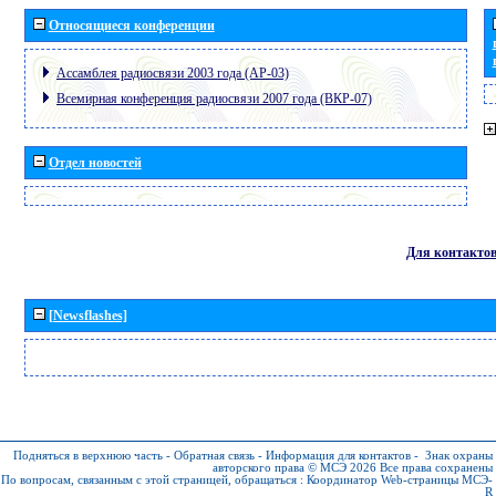
Относящиеся конференции
Ассамблея радиосвязи 2003 года (АР-03)
Всемирная конференция радиосвязи 2007 года (ВКР-07)
Отдел новостей
Для контакто
[Newsflashes]
Подняться в верхнюю часть
-
Обратная связь
-
Информация для контактов
-
Знак охраны
авторского права © МСЭ 2026
Все права сохранены
По вопросам, связанным с этой страницей, обращаться :
Координатор Web-страницы МСЭ-
R