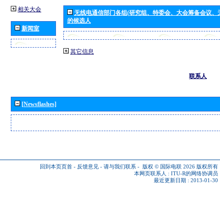
相关大会
无线电通信部门各组(研究组、特委会、大会筹备会议、
的候选人
新闻室
其它信息
联系人
[Newsflashes]
回到本页页首
-
反馈意见
-
请与我们联系
-
版权 © 国际电联 2026
版权所有
本网页联系人 :
ITU-R的网络协调员
最近更新日期 : 2013-01-30