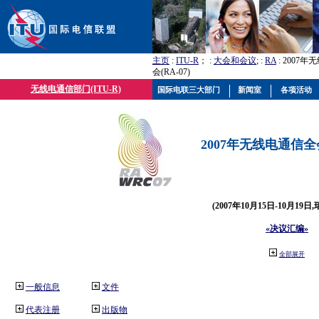
主页
:
ITU-R
； :
大会和会议
; :
RA
: 2007
会(RA-07)
无线电通信部门(ITU-R)
国际电联三大部门
新闻室
各项活动
2007年无线电通信全会(
(2007年10月15日-10月19日
«决议汇编»
全部展开
一般信息
文件
代表注册
出版物