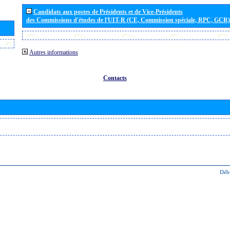
Candidats aux postes de Présidents et de Vice-Présidents
des Commissions d'études de l'UIT-R (CE, Commission spéciale, RPC, GCR)
Autres informations
Contacts
Déb