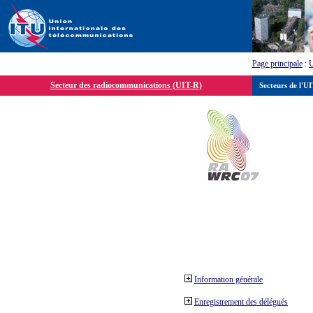
Page principale
:
Secteur des radiocommunications (UIT-R)
Secteurs de l'U
Information générale
Enregistrement des délégués