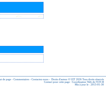
ut de page
-
Commentaires
-
Contactez-nous
-
Droits d'auteur © UIT 2026
Tous droits réservés
Contact pour cette page :
Coordinateur Web de l'UIT-R
Mis à jour le : 2013-01-30