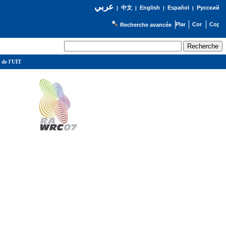
عربي
English
Español
Русский
|
中文
|
|
|
Recherche avancée
 de l'UIT