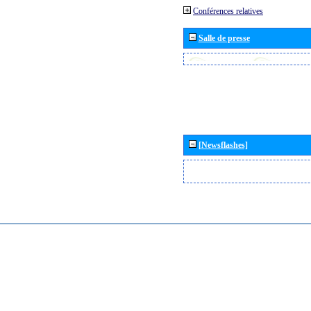
Conférences relatives
Salle de presse
[Newsflashes]