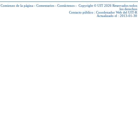
Comienzo de la página
-
Comentarios
-
Contáctenos
-
Copyright © UIT 2026
Reservados todos
los derechos
Contacto público :
Coordenador Web del UIT-R
Actualizado el : 2013-01-30