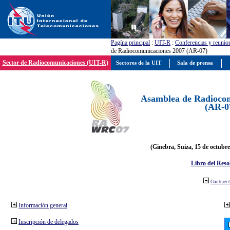
Pagína principal
:
UIT-R
:
Conferencias y reunio
de Radiocomunicaciones 2007 (AR-07)
Sector de Radiocomunicaciones (UIT-R)
Sectores de la UIT
Sala de prensa
Asamblea de Radiocom
(AR-0
(Ginebra, Suiza, 15 de octubre
Libro del Reso
Contraer 
Información general
Inscripción de delegados