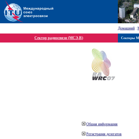
Домашний
:
Сектор радиосвязи (МСЭ-R)
Секторы 
Общая информация
Регистрация делегатов