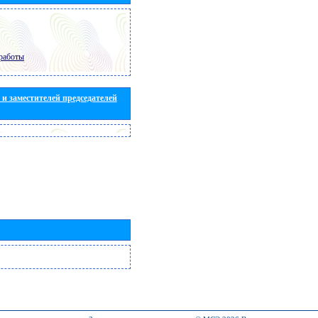
работы
и заместителей председателей