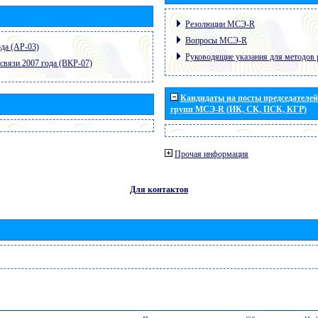
Резолюции МСЭ-R
Вопросы МСЭ-R
да (АР-03)
Руководящие указания для методов 
связи 2007 года (ВКР-07)
Кандидаты на посты председателей 
групп МСЭ-R (ИК, СК, ПСК, КГР)
Прочая информация
Для контактов