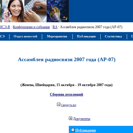
МСЭ-R
:
Конференции и собрания
:
RA
: Ассамблея радиосвязи 2007 года (АР-07)
МСЭ
Отдел новостей
Мероприятия
Публикации
Статистика
С
Ассамблея радиосвязи 2007 года (АР-07)
(Женева, Швейцария, 15 октября - 19 октября 2007 года)
Сборник резолюций
Свернуть все
Документы
Публикации