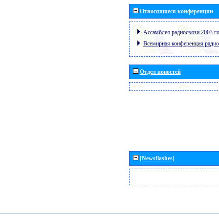
Относящиеся конференции
Ассамблея радиосвязи 2003 го
Всемирная конференция радио
Отдел новостей
[Newsflashes]