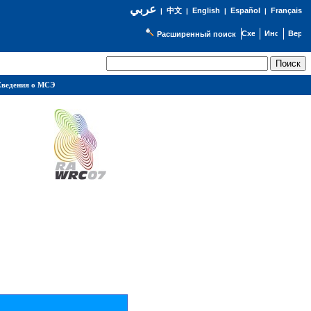
عربي
English
Español
Français
|
中文
|
|
|
Расширенный поиск
ведения о МСЭ