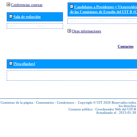
Conferencias conexas
Candidatos a Presidentes y Vicepreside
de las Comisiones de Estudio del UIT R 
Sala de redacción
Otras informaciones
Contactos
[Newsflashes]
Comienzo de la página
-
Comentarios
-
Contáctenos
-
Copyright © UIT 2026
Reservados todos
los derechos
Contacto público :
Coordenador Web del UIT-R
Actualizado el : 2013-01-30