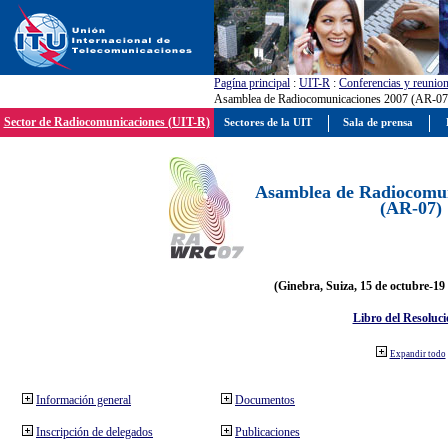
Pagína principal
:
UIT-R
:
Conferencias y reunio
Asamblea de Radiocomunicaciones 2007 (AR-07
Sector de Radiocomunicaciones (UIT-R)
Sectores de la UIT
Sala de prensa
Asamblea de Radiocomun
(AR-07)
(Ginebra, Suiza, 15 de octubre-19
Libro del Resoluci
Expandir todo
Información general
Documentos
Inscripción de delegados
Publicaciones