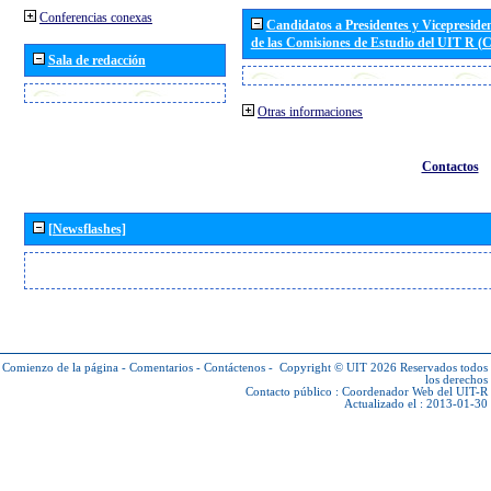
Conferencias conexas
Candidatos a Presidentes y Vicepreside
de las Comisiones de Estudio del UIT R 
Sala de redacción
Otras informaciones
Contactos
[Newsflashes]
Comienzo de la página
-
Comentarios
-
Contáctenos
-
Copyright © UIT 2026
Reservados todos
los derechos
Contacto público :
Coordenador Web del UIT-R
Actualizado el : 2013-01-30