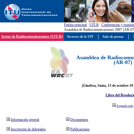
Pagína principal
:
UIT-R
:
Conferencias y reunio
Asamblea de Radiocomunicaciones 2007 (AR-07
Sector de Radiocomunicaciones (UIT-R)
Sectores de la UIT
Sala de prensa
Asamblea de Radiocomun
(AR-07)
(Ginebra, Suiza, 15 de octubre-19
Libro del Resoluci
Expandir todo
Información general
Documentos
Inscripción de delegados
Publicaciones