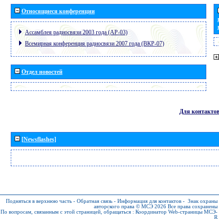
Относящиеся конференции
Ассамблея радиосвязи 2003 года (АР-03)
Всемирная конференция радиосвязи 2007 года (ВКР-07)
Отдел новостей
Для контакто
[Newsflashes]
Подняться в верхнюю часть
-
Обратная связь
-
Информация для контактов
-
Знак охраны
авторского права © МСЭ 2026
Все права сохранены
По вопросам, связанным с этой страницей, обращаться :
Координатор Web-страницы МСЭ-
R