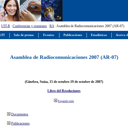
:
UIT-R
:
Conferencias y reuniones
:
RA
: Asamblea de Radiocomunicaciones 2007 (AR-07)
 UIT
Sala de prensa
Eventos
Publicaciones
Estadísticas
Acerca d
Asamblea de Radiocomunicaciones 2007 (AR-07)
(Ginebra, Suiza, 15 de octubre-19 de octubre de 2007)
Libro del Resoluciones
Expandir todo
Documentos
Publicaciones