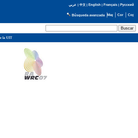
English
Français
Русский
عربي
|
中文
|
|
|
Búsqueda avanzada
e la UIT