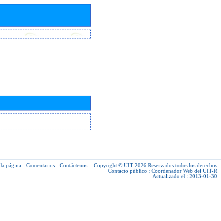
la página
-
Comentarios
-
Contáctenos
-
Copyright © UIT 2026
Reservados todos los derechos
Contacto público :
Coordenador Web del UIT-R
Actualizado el : 2013-01-30