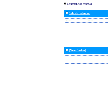
Conferencias conexas
Sala de redacción
[Newsflashes]