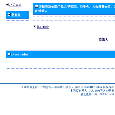
相关大会
无线电通信部门各组(研究组、特委会、大会筹备会议、
的候选人
新闻室
其它信息
联系人
[Newsflashes]
回到本页页首
-
反馈意见
-
请与我们联系
-
版权 © 国际电联 2026
版权所有
本网页联系人 :
ITU-R的网络协调员
最近更新日期 : 2013-01-30