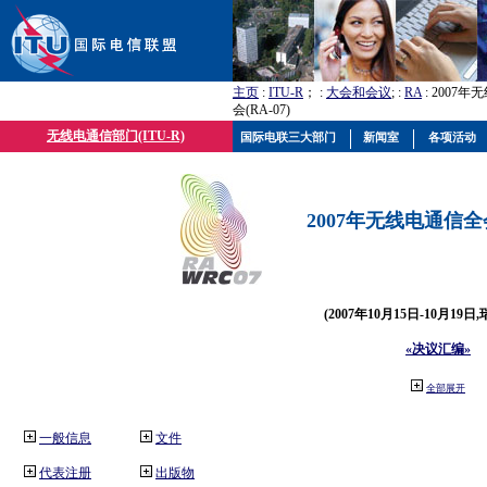
主页
:
ITU-R
； :
大会和会议
; :
RA
: 2007
会(RA-07)
无线电通信部门(ITU-R)
国际电联三大部门
新闻室
各项活动
2007年无线电通信全会(
(2007年10月15日-10月19日
«决议汇编»
全部展开
一般信息
文件
代表注册
出版物