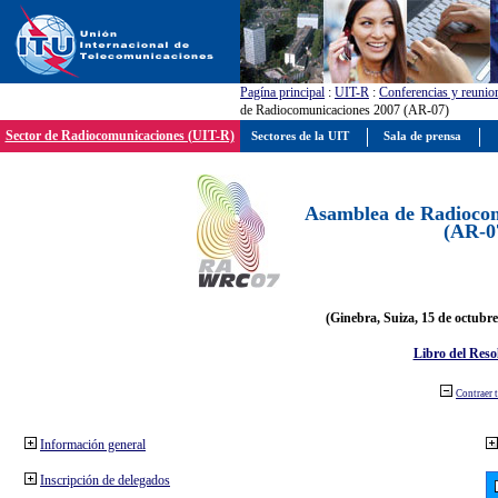
Pagína principal
:
UIT-R
:
Conferencias y reunio
de Radiocomunicaciones 2007 (AR-07)
Sector de Radiocomunicaciones (UIT-R)
Sectores de la UIT
Sala de prensa
Asamblea de Radiocom
(AR-0
(Ginebra, Suiza, 15 de octubre
Libro del Reso
Contraer 
Información general
Inscripción de delegados