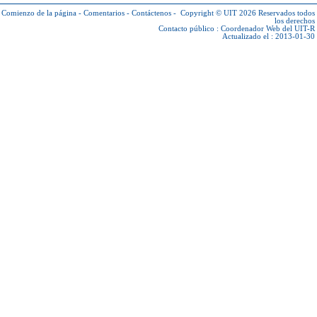
Comienzo de la página
-
Comentarios
-
Contáctenos
-
Copyright © UIT 2026
Reservados todos
los derechos
Contacto público :
Coordenador Web del UIT-R
Actualizado el : 2013-01-30