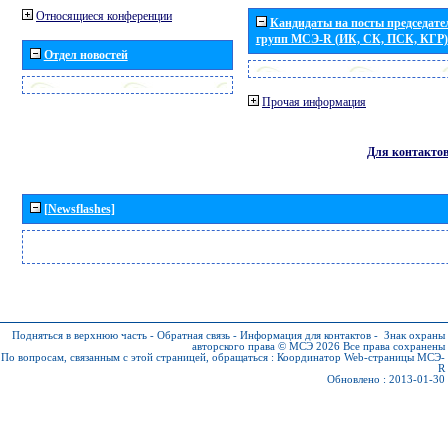
Относящиеся конференции
Кандидаты на посты председател
групп МСЭ-R (ИК, СК, ПСК, КГР)
Отдел новостей
Прочая информация
Для контакто
[Newsflashes]
Подняться в верхнюю часть
-
Обратная связь
-
Информация для контактов
-
Знак охраны
авторского права © МСЭ 2026
Все права сохранены
По вопросам, связанным с этой страницей, обращаться :
Координатор Web-страницы МСЭ-
R
Обновлено : 2013-01-30