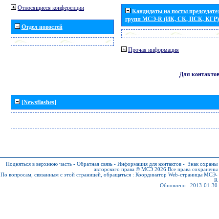
Относящиеся конференции
Кандидаты на посты председател
групп МСЭ-R (ИК, СК, ПСК, КГР)
Отдел новостей
Прочая информация
Для контакто
[Newsflashes]
Подняться в верхнюю часть
-
Обратная связь
-
Информация для контактов
-
Знак охраны
авторского права © МСЭ 2026
Все права сохранены
По вопросам, связанным с этой страницей, обращаться :
Координатор Web-страницы МСЭ-
R
Обновлено : 2013-01-30