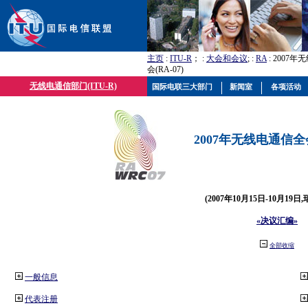
主页
:
ITU-R
； :
大会和会议
; :
RA
: 2007
会(RA-07)
无线电通信部门(ITU-R)
国际电联三大部门
新闻室
各项活动
2007年无线电通信全会(
(2007年10月15日-10月19日
«决议汇编»
全部收缩
一般信息
代表注册