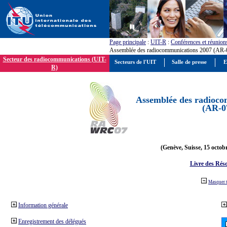
Page principale
:
UIT-R
:
Conférences et réunion
Assemblée des radiocommunications 2007 (AR-
Secteur des radiocommunications (UIT-
Secteurs de l'UIT
Salle de presse
E
R)
Assemblée des radioco
(AR-0
(Genève, Suisse, 15 octob
Livre des Réso
Masquer 
Information générale
Enregistrement des délégués