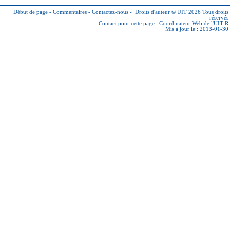
Début de page
-
Commentaires
-
Contactez-nous
-
Droits d'auteur © UIT 2026
Tous droits
réservés
Contact pour cette page :
Coordinateur Web de l'UIT-R
Mis à jour le : 2013-01-30