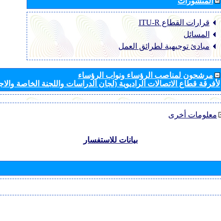
المنشورات
قرارات القطاع ‏ITU-R
المسائل
مبادئ توجيهية لطرائق العمل
مرشحون لمناصب الرؤساء ونواب الرؤساء
لأفرقة قطاع الاتصالات الراديوية (لجان الدراسات واللجنة الخاصة والا
معلومات أخرى
بيانات للاستفسار