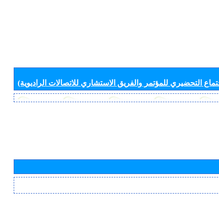
جتماع التحضيري للمؤتمر والفريق الاستشاري للاتصالات الراديوية)