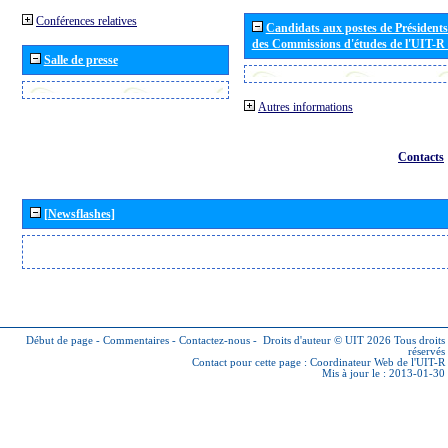
Conférences relatives
Candidats aux postes de Présidents 
des Commissions d'études de l'UIT-R
Salle de presse
Autres informations
Contacts
[Newsflashes]
Début de page
-
Commentaires
-
Contactez-nous
-
Droits d'auteur © UIT 2026
Tous droits
réservés
Contact pour cette page :
Coordinateur Web de l'UIT-R
Mis à jour le : 2013-01-30