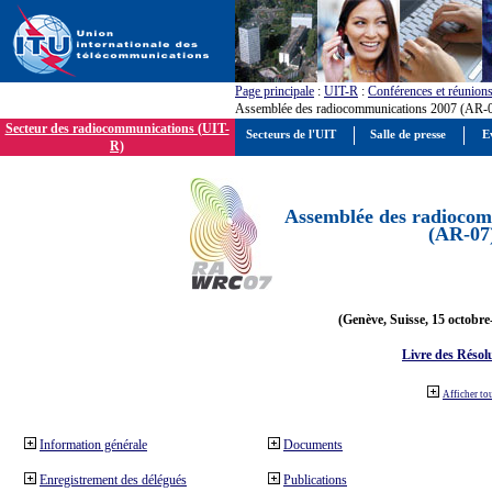
Page principale
:
UIT-R
:
Conférences et réunion
Assemblée des radiocommunications 2007 (AR-
Secteur des radiocommunications (UIT-
Secteurs de l'UIT
Salle de presse
E
R)
Assemblée des radiocom
(AR-07
(Genève, Suisse, 15 octobre
Livre des Résol
Afficher to
Information générale
Documents
Enregistrement des délégués
Publications