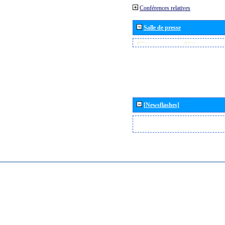
Conférences relatives
Salle de presse
[Newsflashes]