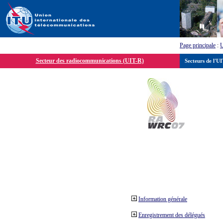
Page principale
:
Secteur des radiocommunications (UIT-R)
Secteurs de l'U
Information générale
Enregistrement des délégués