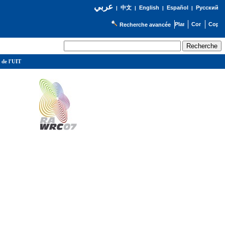
عربي
English
Español
Русский
|
中文
|
|
|
Recherche avancée
 de l'UIT