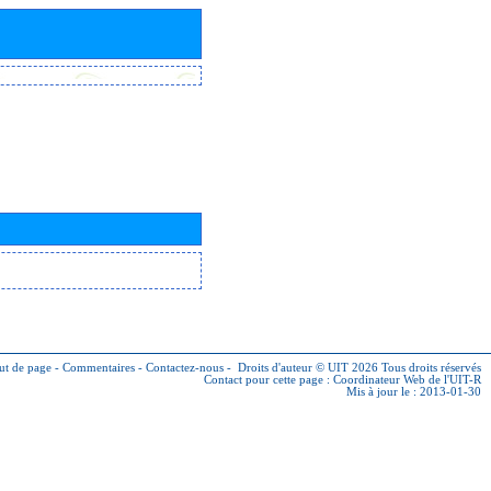
ut de page
-
Commentaires
-
Contactez-nous
-
Droits d'auteur © UIT 2026
Tous droits réservés
Contact pour cette page :
Coordinateur Web de l'UIT-R
Mis à jour le : 2013-01-30