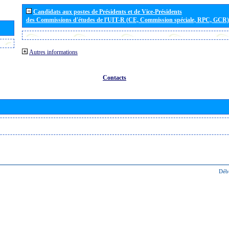
Candidats aux postes de Présidents et de Vice-Présidents
des Commissions d'études de l'UIT-R (CE, Commission spéciale, RPC, GCR)
Autres informations
Contacts
Déb