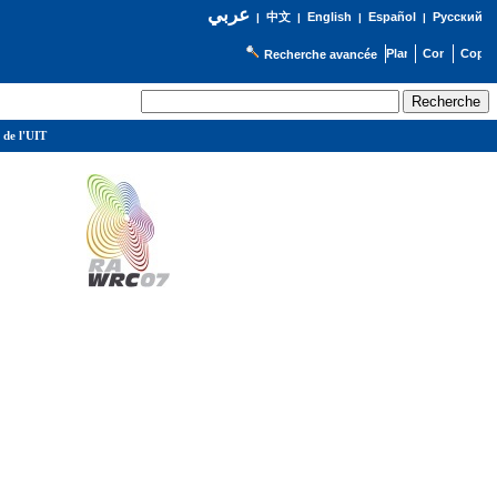
عربي
English
Español
Русский
|
中文
|
|
|
Recherche avancée
 de l'UIT