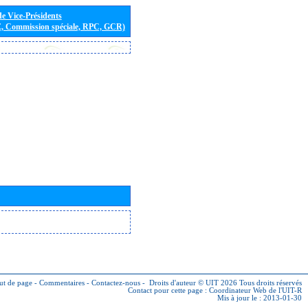
de Vice-Présidents
E, Commission spéciale, RPC, GCR)
ut de page
-
Commentaires
-
Contactez-nous
-
Droits d'auteur © UIT 2026
Tous droits réservés
Contact pour cette page :
Coordinateur Web de l'UIT-R
Mis à jour le : 2013-01-30