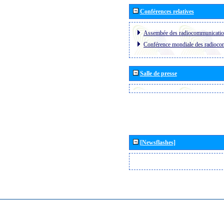
Conférences relatives
Assembée des radiocommunicati
Conférence mondiale des radioc
Salle de presse
[Newsflashes]