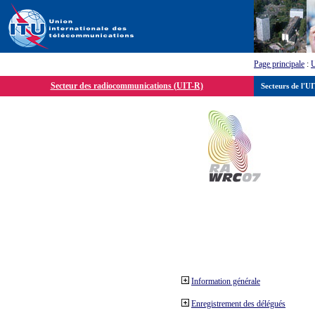
Page principale
:
Secteur des radiocommunications (UIT-R)
Secteurs de l'U
Information générale
Enregistrement des délégués