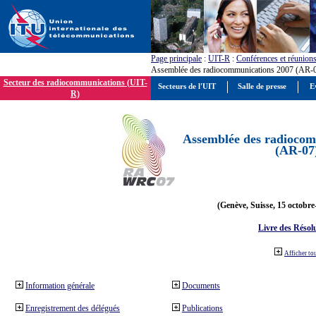
Page principale
:
UIT-R
:
Conférences et réunion
Assemblée des radiocommunications 2007 (AR-
Secteur des radiocommunications (UIT-
Secteurs de l'UIT
Salle de presse
E
R)
Assemblée des radiocom
(AR-07
(Genève, Suisse, 15 octobre
Livre des Résol
Afficher to
Information générale
Documents
Enregistrement des délégués
Publications