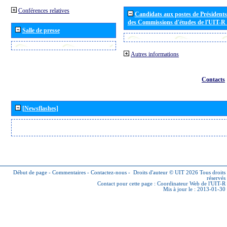
Conférences relatives
Candidats aux postes de Présidents 
des Commissions d'études de l'UIT-R
Salle de presse
Autres informations
Contacts
[Newsflashes]
Début de page
-
Commentaires
-
Contactez-nous
-
Droits d'auteur © UIT 2026
Tous droits
réservés
Contact pour cette page :
Coordinateur Web de l'UIT-R
Mis à jour le : 2013-01-30