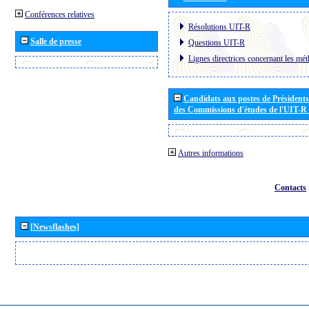
Conférences relatives
Résolutions UIT-R
Salle de presse
Questions UIT-R
Lignes directrices concernant les mét
Candidats aux postes de Présidents 
des Commissions d'études de l'UIT-R
Autres informations
Contacts
[Newsflashes]