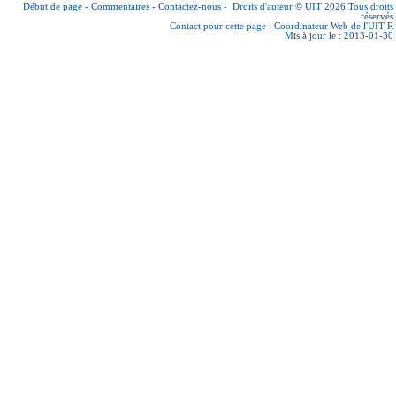
Début de page
-
Commentaires
-
Contactez-nous
-
Droits d'auteur © UIT 2026
Tous droits
réservés
Contact pour cette page :
Coordinateur Web de l'UIT-R
Mis à jour le : 2013-01-30