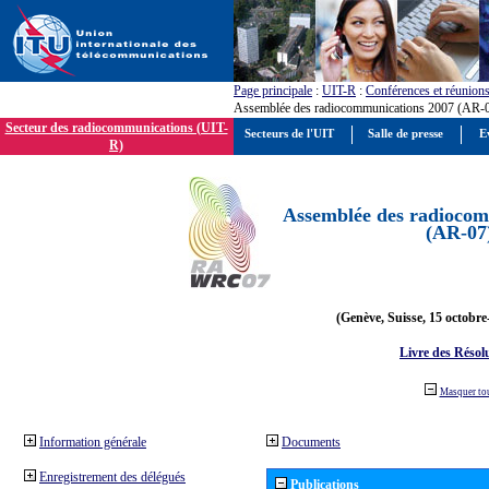
Page principale
:
UIT-R
:
Conférences et réunion
Assemblée des radiocommunications 2007 (AR-
Secteur des radiocommunications (UIT-
Secteurs de l'UIT
Salle de presse
E
R)
Assemblée des radiocom
(AR-07
(Genève, Suisse, 15 octobre
Livre des Résol
Masquer to
Information générale
Documents
Enregistrement des délégués
Publications