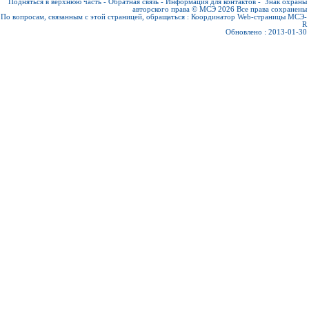
Подняться в верхнюю часть
-
Обратная связь
-
Информация для контактов
-
Знак охраны
авторского права © МСЭ 2026
Все права сохранены
По вопросам, связанным с этой страницей, обращаться :
Координатор Web-страницы МСЭ-
R
Обновлено : 2013-01-30