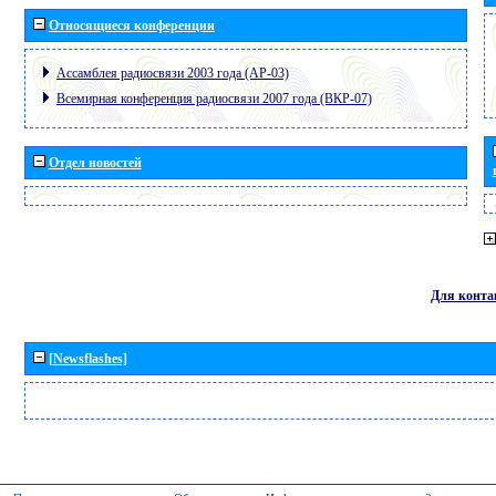
Относящиеся конференции
Ассамблея радиосвязи 2003 года (АР-03)
Всемирная конференция радиосвязи 2007 года (ВКР-07)
Отдел новостей
Для конта
[Newsflashes]