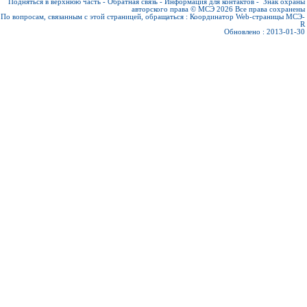
Подняться в верхнюю часть
-
Обратная связь
-
Информация для контактов
-
Знак охраны
авторского права © МСЭ 2026
Все права сохранены
По вопросам, связанным с этой страницей, обращаться :
Координатор Web-страницы МСЭ-
R
Обновлено : 2013-01-30