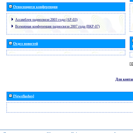
Относящиеся конференции
Ассамблея радиосвязи 2003 года (АР-03)
Всемирная конференция радиосвязи 2007 года (ВКР-07)
Отдел новостей
Для конта
[Newsflashes]