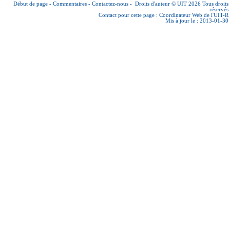
Début de page
-
Commentaires
-
Contactez-nous
-
Droits d'auteur © UIT 2026
Tous droits
réservés
Contact pour cette page :
Coordinateur Web de l'UIT-R
Mis à jour le : 2013-01-30