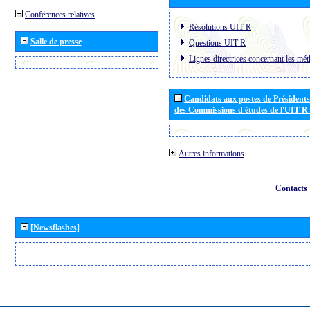
Conférences relatives
Résolutions UIT-R
Salle de presse
Questions UIT-R
Lignes directrices concernant les mét
Candidats aux postes de Présidents 
des Commissions d'études de l'UIT-R
Autres informations
Contacts
[Newsflashes]