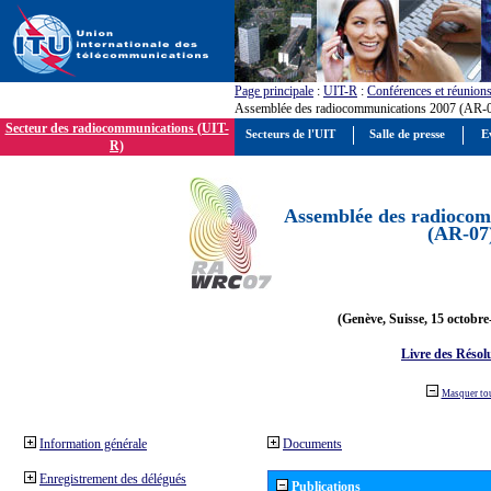
Page principale
:
UIT-R
:
Conférences et réunion
Assemblée des radiocommunications 2007 (AR-
Secteur des radiocommunications (UIT-
Secteurs de l'UIT
Salle de presse
E
R)
Assemblée des radiocom
(AR-07
(Genève, Suisse, 15 octobre
Livre des Résol
Masquer to
Information générale
Documents
Enregistrement des délégués
Publications