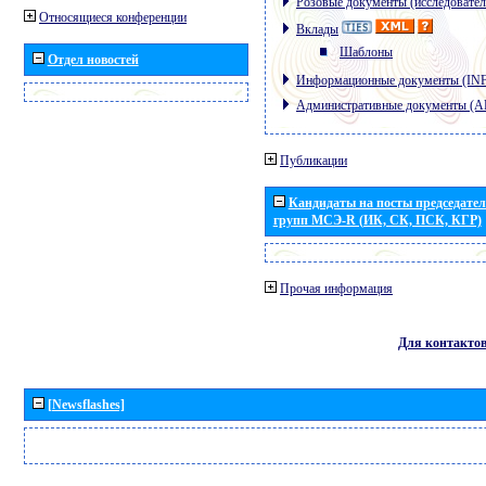
Розовые документы (исследовател
Относящиеся конференции
Вклады
Шаблоны
Отдел новостей
Информационные документы (IN
Административные документы (
Публикации
Кандидаты на посты председател
групп МСЭ-R (ИК, СК, ПСК, КГР)
Прочая информация
Для контакто
[Newsflashes]