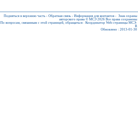
Подняться в верхнюю часть
-
Обратная связь
-
Информация для контактов
-
Знак охраны
авторского права © МСЭ 2026
Все права сохранены
По вопросам, связанным с этой страницей, обращаться :
Координатор Web-страницы МСЭ-
R
Обновлено : 2013-01-30