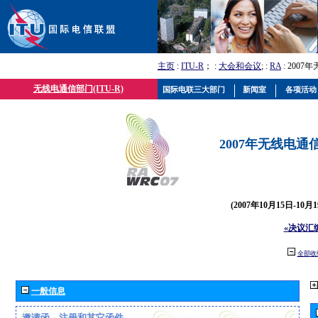
主页
:
ITU-R
； :
大会和会议
; :
RA
: 2007
无线电通信部门(ITU-R)
国际电联三大部门
新闻室
各项活动
2007年无线电通信
(2007年10月15日-10
«决议汇
全部收
一般信息
邀请函、注册和其它函件