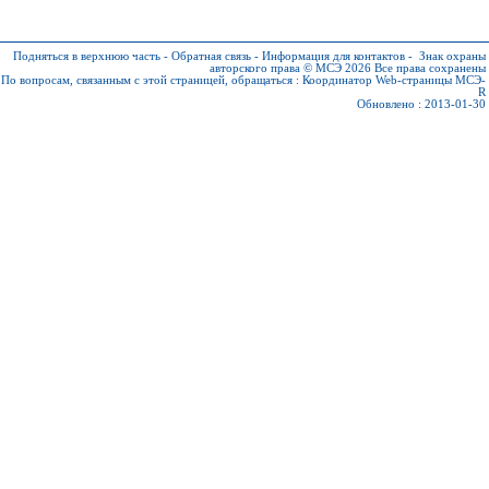
Подняться в верхнюю часть
-
Обратная связь
-
Информация для контактов
-
Знак охраны
авторского права © МСЭ 2026
Все права сохранены
По вопросам, связанным с этой страницей, обращаться :
Координатор Web-страницы МСЭ-
R
Обновлено : 2013-01-30