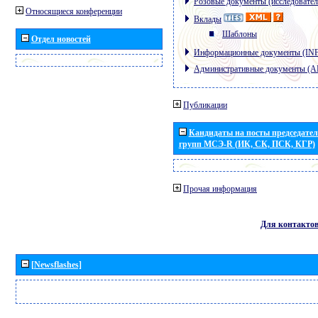
Розовые документы (исследовател
Относящиеся конференции
Вклады
Шаблоны
Отдел новостей
Информационные документы (IN
Административные документы (
Публикации
Кандидаты на посты председател
групп МСЭ-R (ИК, СК, ПСК, КГР)
Прочая информация
Для контакто
[Newsflashes]