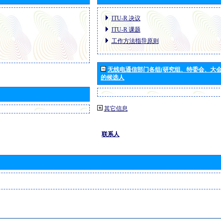
ITU-R 决议
ITU-R 课题
工作方法指导原则
无线电通信部门各组(研究组、特委会、大
的候选人
其它信息
联系人