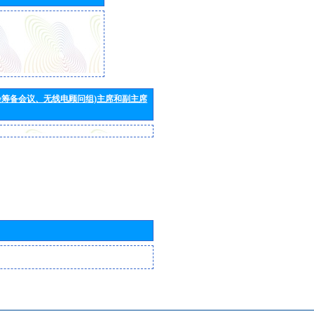
会筹备会议、无线电顾问组)主席和副主席