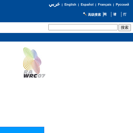
عربي
English
Español
Français
Русский
|
|
|
|
高级搜索