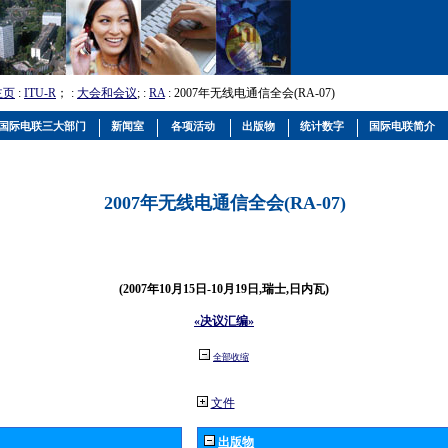
主页
:
ITU-R
； :
大会和会议
; :
RA
: 2007年无线电通信全会(RA-07)
国际电联三大部门
新闻室
各项活动
出版物
统计数字
国际电联简介
2007年无线电通信全会(RA-07)
(2007年10月15日-10月19日,瑞士,日内瓦)
«决议汇编»
全部收缩
文件
出版物