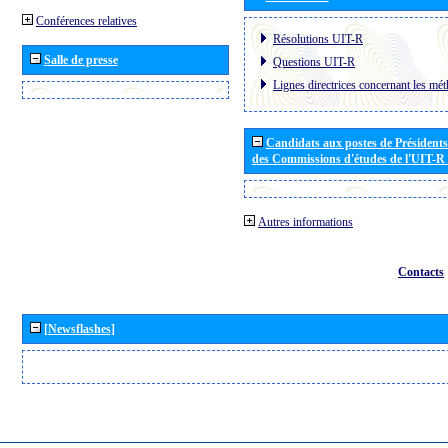
Conférences relatives
Résolutions UIT-R
Salle de presse
Questions UIT-R
Lignes directrices concernant les mét
Candidats aux postes de Présidents 
des Commissions d'études de l'UIT-R
Autres informations
Contacts
[Newsflashes]