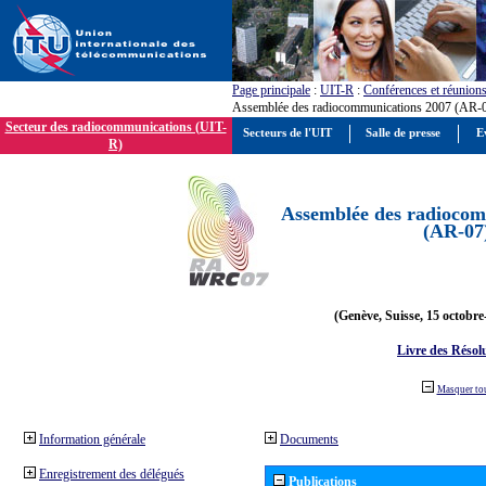
Page principale
:
UIT-R
:
Conférences et réunion
Assemblée des radiocommunications 2007 (AR-
Secteur des radiocommunications (UIT-
Secteurs de l'UIT
Salle de presse
E
R)
Assemblée des radiocom
(AR-07
(Genève, Suisse, 15 octobre
Livre des Résol
Masquer to
Information générale
Documents
Enregistrement des délégués
Publications