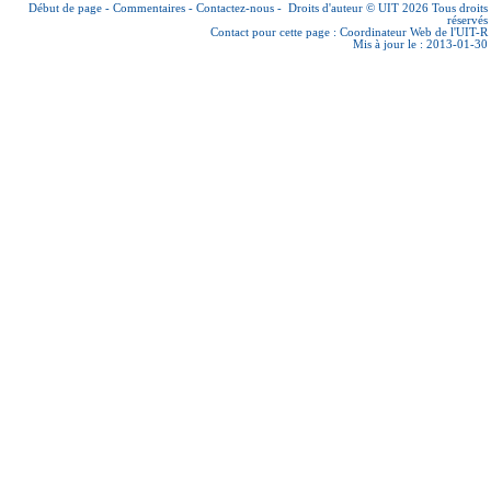
Début de page
-
Commentaires
-
Contactez-nous
-
Droits d'auteur © UIT 2026
Tous droits
réservés
Contact pour cette page :
Coordinateur Web de l'UIT-R
Mis à jour le : 2013-01-30