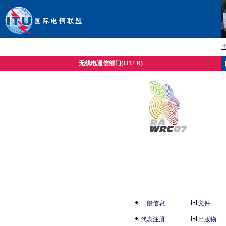
无线电通信部门(ITU-R)
一般信息
文件
代表注册
出版物