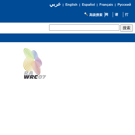
عربي
English
Español
Français
Русский
|
|
|
|
高级搜索