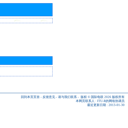
回到本页页首
-
反馈意见
-
请与我们联系
-
版权 © 国际电联 2026
版权所有
本网页联系人 :
ITU-R的网络协调员
最近更新日期 : 2013-01-30