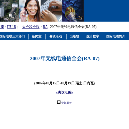
主页
:
ITU-R
； :
大会和会议
; :
RA
: 2007年无线电通信全会(RA-07)
国际电联三大部门
新闻室
各项活动
出版物
统计数字
国际电联简介
2007年无线电通信全会(RA-07)
(2007年10月15日-10月19日,瑞士,日内瓦)
«决议汇编»
全部展开