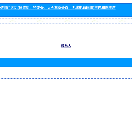
信部门各组(研究组、特委会、大会筹备会议、无线电顾问组)主席和副主席
联系人