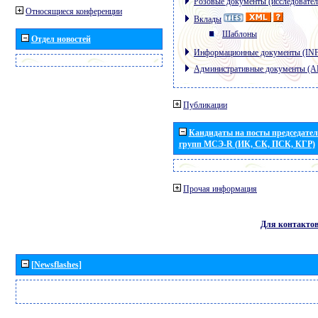
Розовые документы (исследовател
Относящиеся конференции
Вклады
Шаблоны
Отдел новостей
Информационные документы (IN
Административные документы (
Публикации
Кандидаты на посты председател
групп МСЭ-R (ИК, СК, ПСК, КГР)
Прочая информация
Для контакто
[Newsflashes]