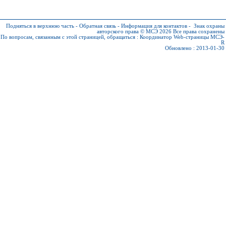
Подняться в верхнюю часть
-
Обратная связь
-
Информация для контактов
-
Знак охраны
авторского права © МСЭ 2026
Все права сохранены
По вопросам, связанным с этой страницей, обращаться :
Координатор Web-страницы МСЭ-
R
Обновлено : 2013-01-30