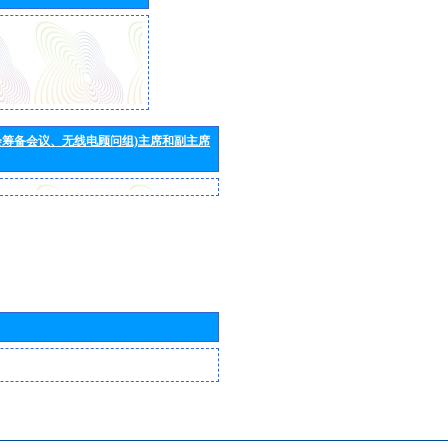
会筹备会议、无线电顾问组)主席和副主席