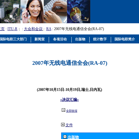
主页
:
ITU-R
； :
大会和会议
; :
RA
: 2007年无线电通信全会(RA-07)
国际电联三大部门
新闻室
各项活动
出版物
统计数字
国际电联简介
2007年无线电通信全会(RA-07)
(2007年10月15日-10月19日,瑞士,日内瓦)
«决议汇编»
全部收缩
文件
出版物