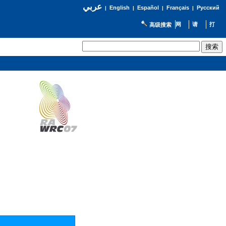
عربي
English
Español
Français
Русский
|
|
|
|
高级搜索