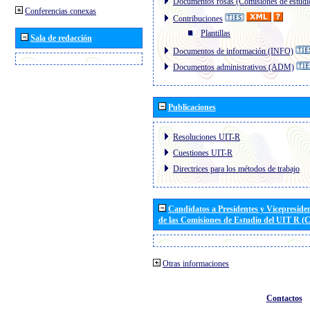
Documentos rosas (Comisiones de estudi
Conferencias conexas
Contribuciones
Plantillas
Sala de redacción
Documentos de información (INFO)
Documentos administrativos (ADM)
Publicaciones
Resoluciones UIT-R
Cuestiones UIT-R
Directrices para los métodos de trabajo
Candidatos a Presidentes y Vicepreside
de las Comisiones de Estudio del UIT R 
Otras informaciones
Contactos