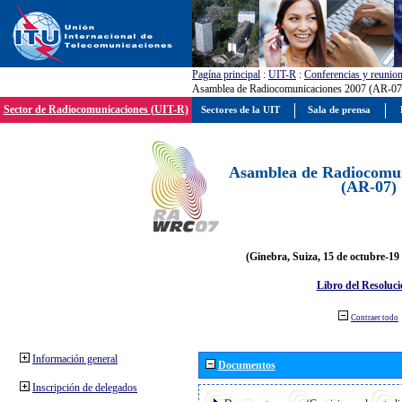
Pagína principal
:
UIT-R
:
Conferencias y reunio
Asamblea de Radiocomunicaciones 2007 (AR-07
Sector de Radiocomunicaciones (UIT-R)
Sectores de la UIT
Sala de prensa
Asamblea de Radiocomun
(AR-07)
(Ginebra, Suiza, 15 de octubre-19
Libro del Resoluci
Contraer todo
Información general
Documentos
Inscripción de delegados