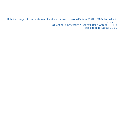
Début de page
-
Commentaires
-
Contactez-nous
-
Droits d'auteur © UIT 2026
Tous droits
réservés
Contact pour cette page :
Coordinateur Web de l'UIT-R
Mis à jour le : 2013-01-30