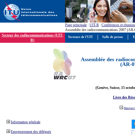
Page principale
:
UIT-R
:
Conférences et réunion
Assemblée des radiocommunications 2007 (AR-
Secteur des radiocommunications (UIT-
Secteurs de l'UIT
Salle de presse
E
R)
Assemblée des radioco
(AR-0
(Genève, Suisse, 15 octob
Livre des Réso
Masquer 
Information générale
Enregistrement des délégués