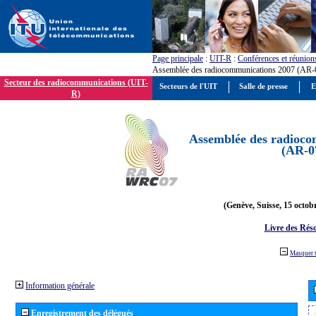
Page principale
:
UIT-R
:
Conférences et réunion
Assemblée des radiocommunications 2007 (AR-
Secteur des radiocommunications (UIT-
Secteurs de l'UIT
Salle de presse
E
R)
Assemblée des radioco
(AR-0
(Genève, Suisse, 15 octob
Livre des Réso
Masquer 
Information générale
Enregistrement des délégués