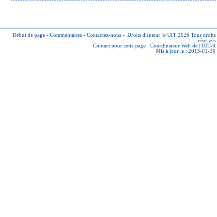
Début de page
-
Commentaires
-
Contactez-nous
-
Droits d'auteur © UIT 2026
Tous droits
réservés
Contact pour cette page :
Coordinateur Web de l'UIT-R
Mis à jour le : 2013-01-30