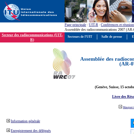
Page principale
:
UIT-R
:
Conférences et réunion
Assemblée des radiocommunications 2007 (AR-
Secteur des radiocommunications (UIT-
Secteurs de l'UIT
Salle de presse
E
R)
Assemblée des radioco
(AR-0
(Genève, Suisse, 15 octob
Livre des Réso
Masquer 
Information générale
Enregistrement des délégués