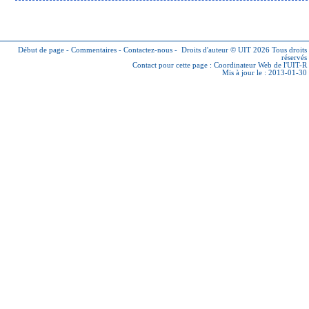
Début de page
-
Commentaires
-
Contactez-nous
-
Droits d'auteur © UIT 2026
Tous droits
réservés
Contact pour cette page :
Coordinateur Web de l'UIT-R
Mis à jour le : 2013-01-30