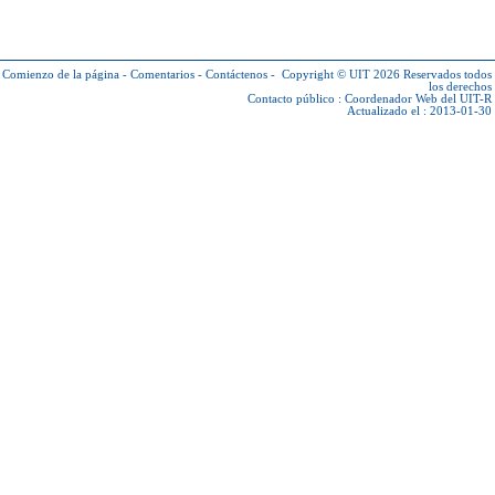
Comienzo de la página
-
Comentarios
-
Contáctenos
-
Copyright © UIT 2026
Reservados todos
los derechos
Contacto público :
Coordenador Web del UIT-R
Actualizado el : 2013-01-30