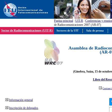
Pagína principal
:
UIT-R
:
Conferencias y reunio
de Radiocomunicaciones 2007 (AR-07)
Sector de Radiocomunicaciones (UIT-R)
Sectores de la UIT
Sala de prensa
Asamblea de Radiocom
(AR-0
(Ginebra, Suiza, 15 de octubre
Libro del Reso
Contraer 
Información general
Inscripción de delegados