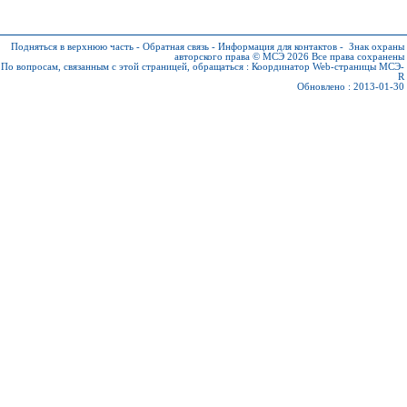
Подняться в верхнюю часть
-
Обратная связь
-
Информация для контактов
-
Знак охраны
авторского права © МСЭ 2026
Все права сохранены
По вопросам, связанным с этой страницей, обращаться :
Координатор Web-страницы МСЭ-
R
Обновлено : 2013-01-30