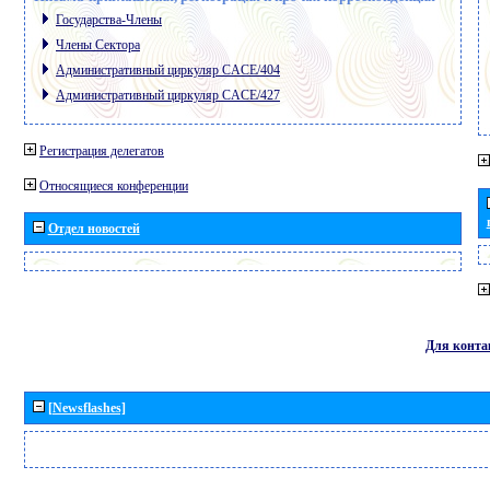
Государства-Члены
Члены Сектора
Административный циркуляр CACE/404
Административный циркуляр CACE/427
Регистрация делегатов
Относящиеся конференции
Отдел новостей
Для конта
[Newsflashes]