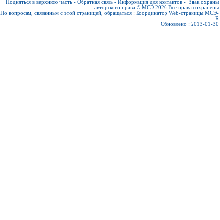
Подняться в верхнюю часть
-
Обратная связь
-
Информация для контактов
-
Знак охраны
авторского права © МСЭ 2026
Все права сохранены
По вопросам, связанным с этой страницей, обращаться :
Координатор Web-страницы МСЭ-
R
Обновлено : 2013-01-30