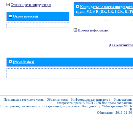
Относящиеся конференции
Кандидаты на посты председател
групп МСЭ-R (ИК, СК, ПСК, КГР)
Отдел новостей
Прочая информация
Для контакто
[Newsflashes]
Подняться в верхнюю часть
-
Обратная связь
-
Информация для контактов
-
Знак охраны
авторского права © МСЭ 2026
Все права сохранены
По вопросам, связанным с этой страницей, обращаться :
Координатор Web-страницы МСЭ-
R
Обновлено : 2013-01-30