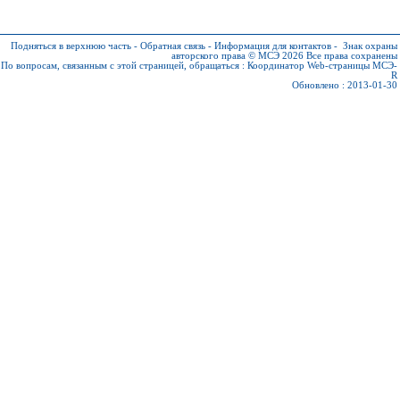
Подняться в верхнюю часть
-
Обратная связь
-
Информация для контактов
-
Знак охраны
авторского права © МСЭ 2026
Все права сохранены
По вопросам, связанным с этой страницей, обращаться :
Координатор Web-страницы МСЭ-
R
Обновлено : 2013-01-30