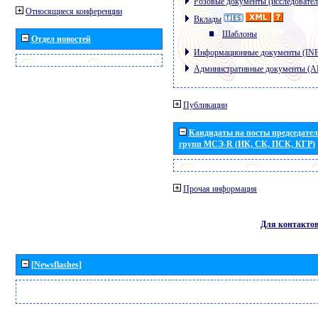
Розовые документы (исследовател
Относящиеся конференции
Вклады
Шаблоны
Отдел новостей
Информационные документы (IN
Административные документы (
Публикации
Кандидаты на посты председател
групп МСЭ-R (ИК, СК, ПСК, КГР)
Прочая информация
Для контакто
[Newsflashes]